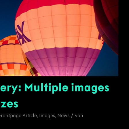
ery: Multiple images
izes
/
Frontpage Article
,
Images
,
News
von