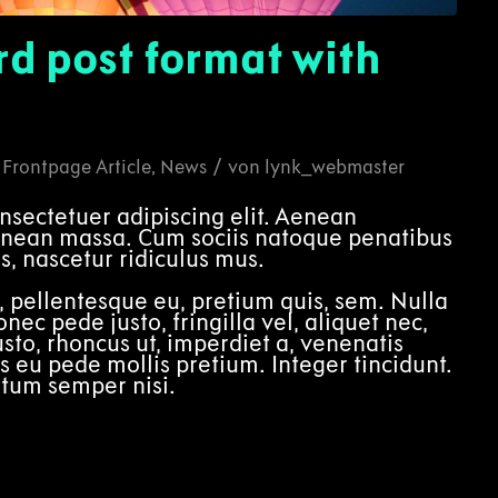
rd post format with
e
/
n
Frontpage Article
,
News
von
lynk_webmaster
nsectetuer adipiscing elit. Aenean
enean massa. Cum sociis natoque penatibus
s, nascetur ridiculus mus.
, pellentesque eu, pretium quis, sem. Nulla
ec pede justo, fringilla vel, aliquet nec,
usto, rhoncus ut, imperdiet a, venenatis
is eu pede mollis pretium. Integer tincidunt.
tum semper nisi.